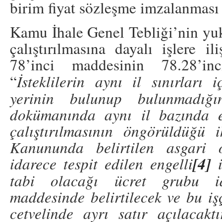
birim fiyat sözleşme imzalanması
Kamu İhale Genel Tebliği’nin yuk
çalıştırılmasına dayalı işlere i
78’inci maddesinin 78.28’in
“
İsteklilerin aynı il sınırları 
yerinin bulunup bulunmadığın
dokümanında aynı il bazında e
çalıştırılmasının öngörüldüğü 
Kanununda belirtilen asgari 
[4]
idarece tespit edilen engelli
i
tabi olacağı ücret grubu id
maddesinde belirtilecek ve bu işçi
cetvelinde ayrı satır açılacaktı