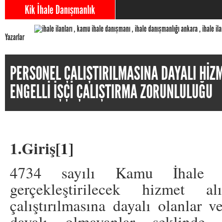
Kik İhale Danışmanlık
Yazarlar
PERSONEL ÇALIŞTIRILMASINA DAYALI HİZM
ENGELLİ İŞÇİ ÇALIŞTIRMA ZORUNLULUĞU
1.Giriş
[1]
4734 sayılı Kamu İhale 
gerçekleştirilecek hizmet al
çalıştırılmasına dayalı olanlar v
dayalı olmayanlar şeklinde 