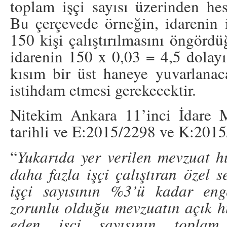
toplam işçi sayısı üzerinden he
Bu çerçevede örneğin, idarenin
150 kişi çalıştırılmasını öngördü
idarenin 150 x 0,03 = 4,5 dolayı
kısım bir üst haneye yuvarlanaca
istihdam etmesi gerekecektir.
Nitekim Ankara 11’inci İdare 
tarihli ve E:2015/2298 ve K:2015/
“
Yukarıda yer verilen mevzuat hü
daha fazla işçi çalıştıran özel s
işçi sayısının %3’ü kadar engel
zorunlu olduğu mevzuatın açık 
eden işçi sayısının toplam 