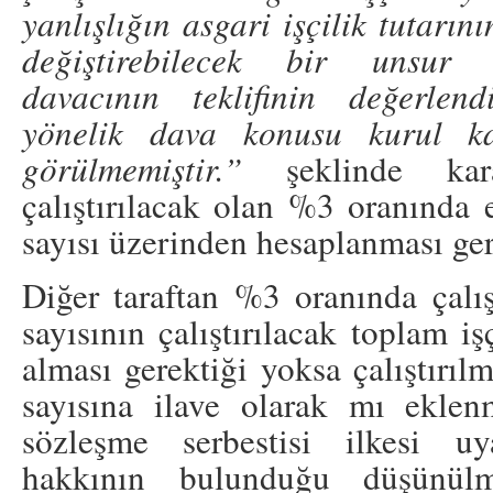
yanlışlığın asgari işçilik tutarın
değiştirebilecek bir unsur 
davacının teklifinin değerlen
yönelik dava konusu kurul ka
görülmemiştir.”
şeklinde ka
çalıştırılacak olan %3 oranında e
sayısı üzerinden hesaplanması ger
Diğer taraftan %3 oranında çalışt
sayısının çalıştırılacak toplam iş
alması gerektiği yoksa çalıştırıl
sayısına ilave olarak mı eklen
sözleşme serbestisi ilkesi uy
hakkının bulunduğu düşünülm