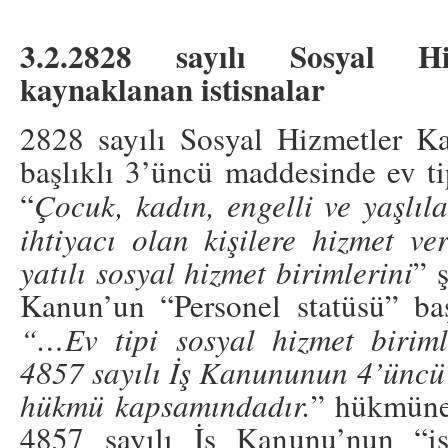
3.2.2828 sayılı Sosyal H
kaynaklanan istisnalar
2828 sayılı Sosyal Hizmetler K
başlıklı 3’üncü maddesinde ev ti
“
Çocuk, kadın, engelli ve yaşlıl
ihtiyacı olan kişilere hizmet ve
yatılı sosyal hizmet birimlerini
” 
Kanun’un “Personel statüsü” ba
“…Ev tipi sosyal hizmet biriml
4857 sayılı İş Kanununun 4’üncü 
hükmü kapsamındadır.
” hükmüne 
4857 sayılı İş Kanunu’nun “ist