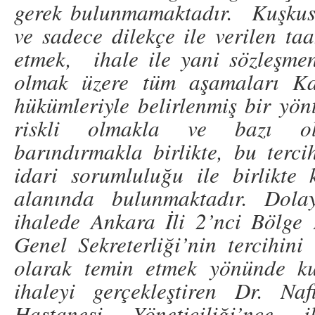
gerek bulunmamaktadır. Kuşkusu
ve sadece dilekçe ile verilen ta
etmek, ihale ile yani sözleşme
olmak üzere tüm aşamaları Ka
hükümleriyle belirlenmiş bir yön
riskli olmakla ve bazı olum
barındırmakla birlikte, bu ter
idari sorumluluğu ile birlikte
alanında bulunmaktadır. Dolay
ihalede Ankara İli 2’nci Bölge
Genel Sekreterliği’nin tercihini
olarak temin etmek yönünde kul
ihaleyi gerçekleştiren Dr. Na
Hastanesi Yöneticiliği’nce 