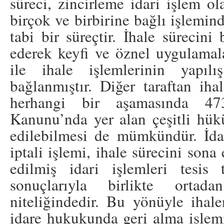
süreci, zincirleme idari işlem ol
birçok ve birbirine bağlı işlemi
tabi bir süreçtir. İhale sürecini
ederek keyfi ve öznel uygulama
ile ihale işlemlerinin yapılı
bağlanmıştır. Diğer taraftan ihal
herhangi bir aşamasında 4
Kanunu’nda yer alan çeşitli hük
edilebilmesi de mümkündür. İdar
iptali işlemi, ihale sürecini sona
edilmiş idari işlemleri tesis 
sonuçlarıyla birlikte ortad
niteliğindedir. Bu yönüyle ihale
idare hukukunda geri alma işlem